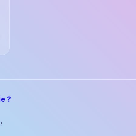
le ?
!